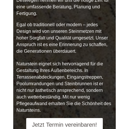
Deswegen nehmen wir uns die nötige Zeit für
eine umfassende Beratung, Planung und
Fertigung.
Egal ob traditionell oder modern – jedes
Design wird von unseren Steinmetzen mit
hoher Sorgfalt und Qualität umgesetzt. Unser
Anspruch ist es eine Erinnerung zu schaffen,
die Generationen überdauert.
Naturstein eignet sich hervorragend für die
Gestaltung Ihres
Außenbereichs
. I
n
Terrassenabdeckungen, Eingangstreppen,
Pool
umrandungen
und Steinbrunnen ist er
nicht nur ästhetisch ansprechend, sondern
auch wetterbeständig.
Mit nur wenig
Pflegeaufwand erhalten Sie
die Schönheit
des
Natursteins.
Jetzt Termin vereinbaren!