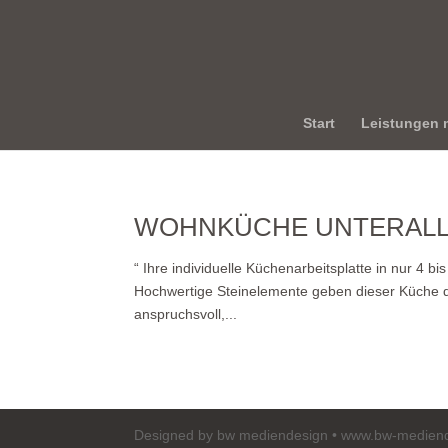
Start
Leistungen m
WOHNKÜCHE UNTERAL
“ Ihre individuelle Küchenarbeitsplatte in nur 4 
Hochwertige Steinelemente geben dieser Küche d
anspruchsvoll,...
Designed by bw mediendesign • www.bw-medien