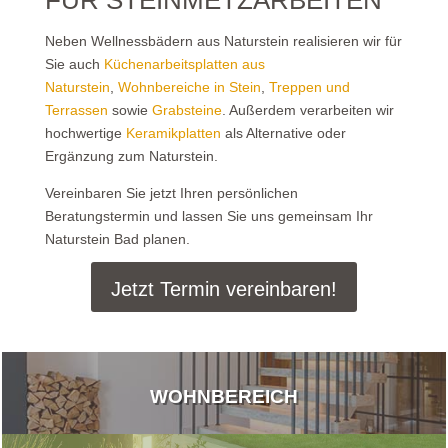
FÜR STEINMETZARBEITEN
Neben Wellnessbädern aus Naturstein realisieren wir für
Sie auch
Küchenarbeitsplatten aus
Naturstein
,
Wohnbereiche in Stein
,
Treppen und
Terrassen
sowie
Grabsteine
. Außerdem verarbeiten wir
hochwertige
Keramikplatten
als Alternative oder
Ergänzung zum Naturstein.
Vereinbaren Sie jetzt Ihren persönlichen
Beratungstermin und lassen Sie uns gemeinsam Ihr
Naturstein Bad planen.
Jetzt Termin vereinbaren!
WOHNBEREICH